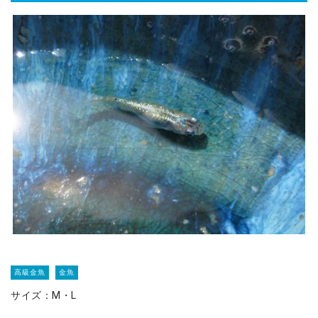
高級金魚
金魚
サイズ：M・L