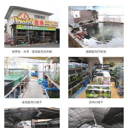
熱帯魚・水草・器具販売店外観
親鯉販売円形池
金魚販売の様子
店内の様子