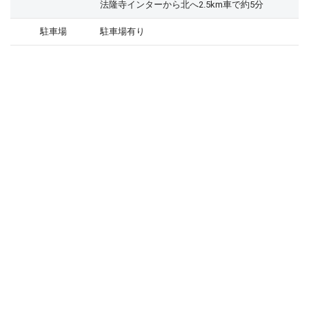
法隆寺インターから北へ2.5km車で約5分
駐車場
駐車場有り