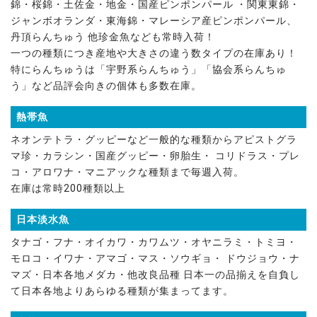
錦・桜錦・土佐金・地金・国産ピンポンパール ・関東東錦・
ジャンボオランダ・東海錦・マレーシア産ピンポンパール、
丹頂らんちゅう 他珍金魚なども常時入荷！
一つの種類につき産地や大きさの違う数タイプの在庫あり！
特にらんちゅうは「宇野系らんちゅう」「協会系らんちゅ
う」など品評会向きの個体も多数在庫。
熱帯魚
ネオンテトラ・グッピーなど一般的な種類からアピストグラ
マ珍・カラシン・国産グッピー・卵胎生・ コリドラス・プレ
コ・アロワナ・マニアックな種類まで毎週入荷。
在庫は常時200種類以上
日本淡水魚
タナゴ・フナ・オイカワ・カワムツ・オヤニラミ・トミヨ・
モロコ・イワナ・アマゴ・マス・ソウギョ・ ドウジョウ・ナ
マズ・日本各地メダカ・他改良品種 日本一の品揃えを自負し
て日本各地よりあらゆる種類が集まってます。