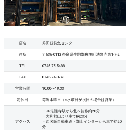
店名
斧田観賞魚センター
住所
〒636-0112 奈良県生駒郡斑鳩町法隆寺東1-7-2
TEL
0745-75-5488
FAX
0745-74-0241
営業時間
10:00〜19:00
定休日
毎週水曜日（※水曜日が祝日の場合は営業）
・JR法隆寺駅から北へ徒歩約20分
・大和郡山より車で約20分
アクセス
・西名阪自動車道・郡山インターから車で約20
分