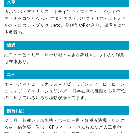
水草
カボンバ・アナカリス・ホテイソウ・マツモ・ルドウィジ
ア・ミクロソリウム・ アヌビアス・バリスネリア・エキノド
ルス・ロタラ・ブリクサetc、侘び草やPot入り、鉛巻きにて
多数販売。
錦鯉
紅白・三色・孔雀・変わり鯉・大きな錦鯉や、お手頃な錦鯉
も在庫あり。
エビ
ヤマトヌマエビ・ミナミヌマエビ・ミゾレヌマエビ・ビーシ
ュリンプ・チェリーシュリンプ・ 日本在来の種類から熱帯性
のエビまでいろいろな種類が揃ってます。
飼育用品
プラ舟・各種ガラス水槽・ホーロー盥・各種ろ過機・リング
ろ材・病魚薬・岩塩・GFウィード・きんらんなど人工産卵