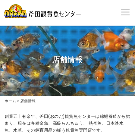
店舗情報
ホーム
>
店舗情報
創業五十有余年、斧田(おのだ)観賞魚センターは錦鯉養殖から始
まり、現在は各種金魚、高級らんちゅう、 熱帯魚、日本淡水
魚、水草、その飼育用品の揃う観賞魚専門店です。