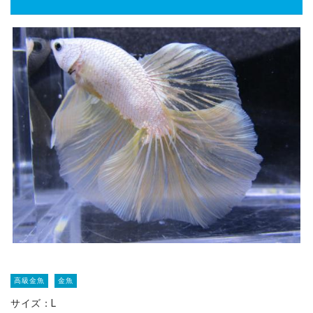
高級金魚
金魚
サイズ：L