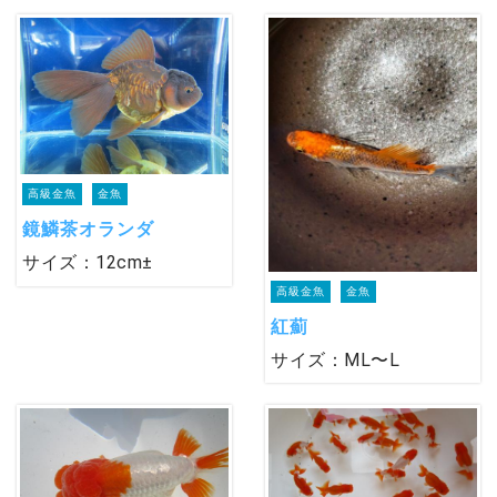
高級金魚
金魚
鏡鱗茶オランダ
サイズ：12cm±
高級金魚
金魚
紅薊
サイズ：ML〜L