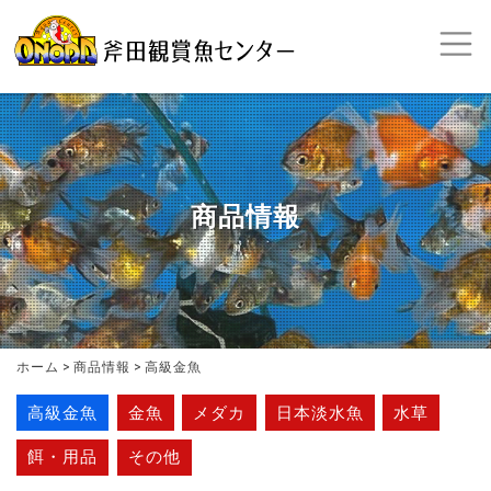
商品情報
ホーム
>
商品情報
>
高級金魚
高級金魚
金魚
メダカ
日本淡水魚
水草
餌・用品
その他