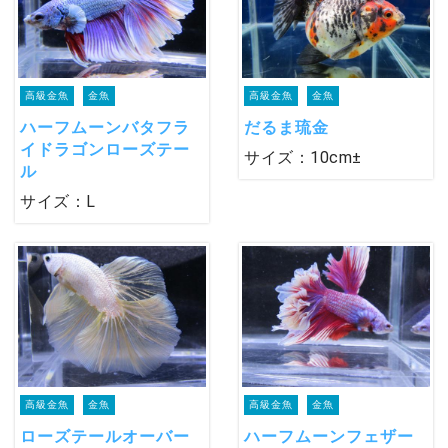
高級金魚
金魚
高級金魚
金魚
ハーフムーンバタフラ
だるま琉金
イドラゴンローズテー
サイズ：10cm±
ル
サイズ：L
高級金魚
金魚
高級金魚
金魚
ローズテールオーバー
ハーフムーンフェザー